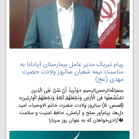
پیام تبریک مدير عامل بيمارستان آپادانا به
مناسبت نیمه شعبان سالروز ولادت حضرت
مهدی (عج)
بسم‌الله‌الرحمن‌الرحیم «وَنُرِیدُ أَنْ نَمُنَّ عَلَى الَّذِینَ
اسْتُضْعِفُوا فِی الْأَرْضِ وَنَجْعَلَهُمْ أَئِمَّةً وَنَجْعَلَهُمُ الْوَارِثِینَ»
(قصص: ۵) سالروز ولادت حضرت خاتم الاوصیاء، امید
دل‌ها، پیام‌آور صلح و آرامش، حافظ امنیت و سلامت
آزادی‌خواهان که به عنوان روز سربازا�