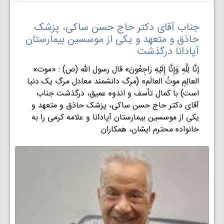
جناب آقای دکتر حاج حسن ساکی، پزشک
حاذق و متعهد و یکی از موسسین بیمارستان
آپادانا درگذشت
«إنَّا لِلَّهِ وَإِنَّا إِلَيْهِ رَاجِعُونَ» قال رسول الله (ص) : «موت
العالِمِ موتُ العالَم» (مرگ دانشمند معادل مرگ یک دنیا
است) با کمال تأسف و اندوه عمیق، درگذشت جناب
آقای دکتر حاج حسن ساکی، پزشک حاذق و متعهد و
یکی از موسسین بیمارستان آپادانا و علامه کرمی را به
خانواده محترم ایشان، همکاران