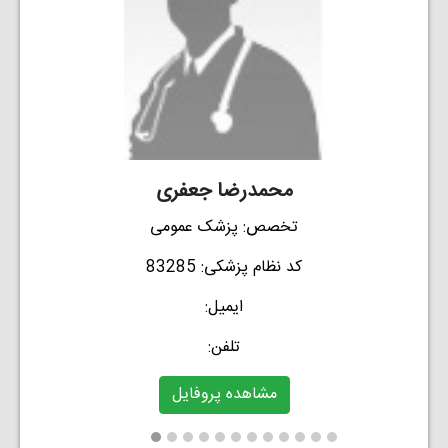
محمدرضا جعفری
Next
Previou
تخصص:
پزشک عمومی
کد نظام پزشکی:
83285
ایمیل:
تلفن:
مشاهده پروفایل