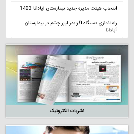
انتخاب هيئت مديره جديد بيمارستان آپادانا 1403
راه اندازي دستگاه اگزايمر ليزر چشم در بيمارستان
آپادانا
نشریات الکترونیک